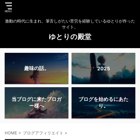
激動の時代に生まれ、筆舌しがたい苦労を経験しているゆとりが作った
サイト。
ゆとりの殿堂
趣味の話。
2025
当ブログに来たブロガ
ブログを始めるにあた
ー様へ
り。
HOME
>
ブログアフィリエイト
>