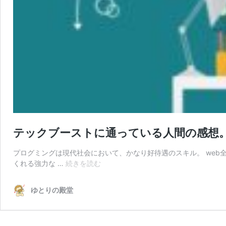
テックブーストに通っている人間の感想
プログミングは現代社会において、かなり好待遇のスキル。 we
テ
くれる強力な …
続きを読む
ッ
ク
ゆとりの殿堂
ブ
ー
ス