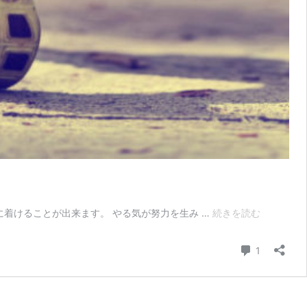
【筋
に着けることが出来ます。 やる気が努力を生み …
続きを読む
ト
レ
コメント
1
初
心
者
へ