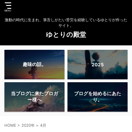
激動の時代に生まれ、筆舌しがたい苦労を経験しているゆとりが作った
サイト。
ゆとりの殿堂
趣味の話。
2025
当ブログに来たブロガ
ブログを始めるにあた
ー様へ
り。
HOME
>
2020年
>
4月