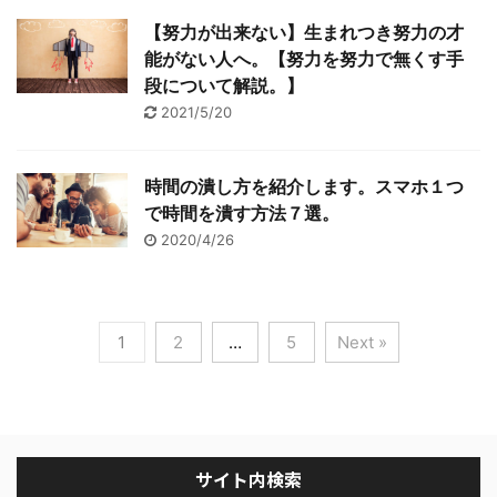
【努力が出来ない】生まれつき努力の才
能がない人へ。【努力を努力で無くす手
段について解説。】
2021/5/20
時間の潰し方を紹介します。スマホ１つ
で時間を潰す方法７選。
2020/4/26
1
2
…
5
Next »
サイト内検索