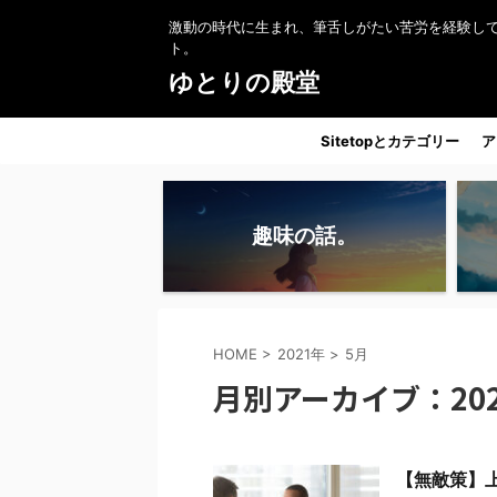
激動の時代に生まれ、筆舌しがたい苦労を経験し
ト。
ゆとりの殿堂
Sitetopとカテゴリー
ア
趣味の話。
HOME
>
2021年
>
5月
月別アーカイブ：202
【無敵策】