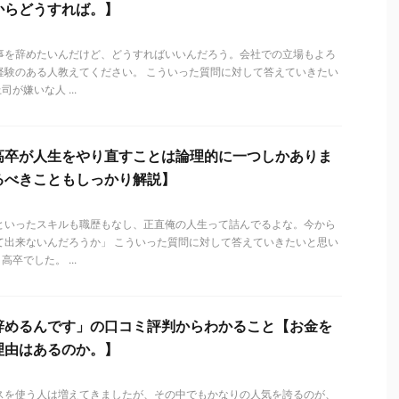
からどうすれば。】
事を辞めたいんだけど、どうすればいいんだろう。会社での立場もよろ
経験のある人教えてください。 こういった質問に対して答えていきたい
が嫌いな人 ...
高卒が人生をやり直すことは論理的に一つしかありま
るべきこともしっかり解説】
といったスキルも職歴もなし、正直俺の人生って詰んでるよな。今から
て出来ないんだろうか」 こういった質問に対して答えていきたいと思い
卒でした。 ...
辞めるんです」の口コミ評判からわかること【お金を
理由はあるのか。】
スを使う人は増えてきましたが、その中でもかなりの人気を誇るのが、