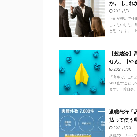
か。【これ
2021/5/31
上司が嫌いで仕
しくないしな。
と思います。 上司
【超結論】
せん。【や
2021/5/30
「高卒で、これ
やり直すことっ
ます。 僕自身、高
退職代行「
払って使う
2021/5/29
退職代行サービ