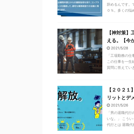
辞めるんです。
０％。多くの悩め
【神対策】
える。【今
2021/5/28
「工場勤務の仕
この仕事を一生
質問に答えていきた
【２０２１
リットとデ
2021/5/26
「男の退職代行
いな。」 こう
代行とは 退職代行