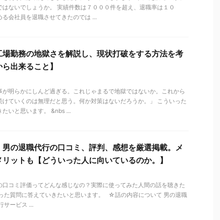
ではないでしょうか。 実績件数は７０００件を超え、退職率は１０
る会社員を退職させてきたのでは ...
工場勤務の地獄さを解説し、現状打破をする方法を考
から出来ること】
事が明らかにしんど過ぎる。これじゃまるで地獄ではないか。これから
続けていくのは無理だと思う。何か対策はないだろうか。」 こういった
いと思います。 &nbs ...
】男の退職代行の口コミ、評判、感想を厳選掲載。メ
メリットも【どういった人に向いているのか。】
の口コミ評価ってどんな感じなの？実際に使ってみた人間の話を聴きた
いった質問に答えていきたいと思います。 ☆話の内容について 男の退職
サービス ...