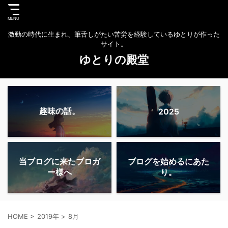
激動の時代に生まれ、筆舌しがたい苦労を経験しているゆとりが作った
サイト。
ゆとりの殿堂
趣味の話。
2025
当ブログに来たブロガ
ブログを始めるにあた
ー様へ
り。
HOME
>
2019年
>
8月