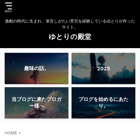
激動の時代に生まれ、筆舌しがたい苦労を経験しているゆとりが作った
サイト。
ゆとりの殿堂
趣味の話。
2025
当ブログに来たブロガ
ブログを始めるにあた
ー様へ
り。
HOME
>