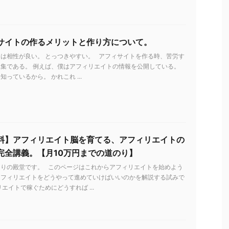
サイトの作るメリットと作り方について。
は相性が良い。 とっつきやすい。 アフィサイトを作る時、苦労す
集である。 例えば、僕はアフィリエイトの情報を公開している。
っているから。 かれこれ ...
料】アフィリエイト脳を育てる、アフィリエイトの
完全講義。【月10万円までの道のり】
とりの殿堂です。 このページはこれからアフィリエイトを始めよう
アフィリエイトをどうやって進めていけばいいのかを解説する試みで
リエイトで稼ぐためにどうすれば ...