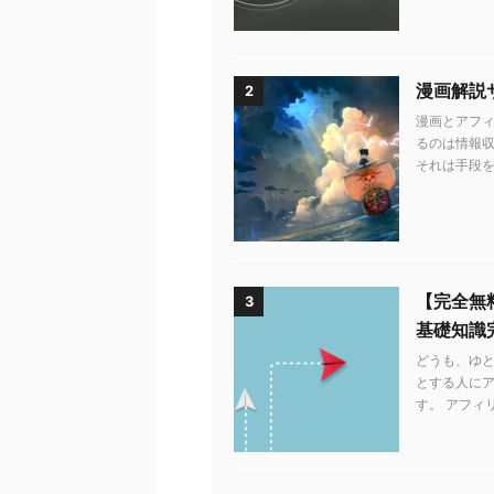
漫画解説
2
漫画とアフィ
るのは情報収
それは手段を知
【完全無
3
基礎知識
どうも、ゆ
とする人に
す。 アフィ