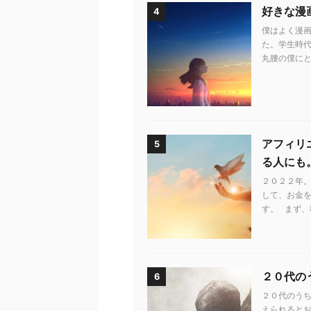
好きな漫
4
僕はよく漫画
た。学生時代
丸腰の僕にと
アフィリ
5
る人にも
２０２２年。
して、お金
す。 まず、
２０代の
6
２０代のう
えられるとお