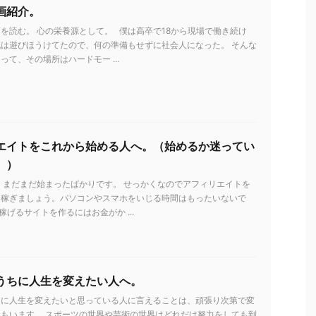
画紹介。
を読む。 心の栄養源として。 僕は高卒で18から現場で働き続け
は遊びほうけてたので、何の準備もせずに社会人になった。 そんな
って、その場所はハードモー ...
エイトをこれから始める人へ。（始めるか迷ってい
。）
 まだまだ始まったばかりです。 せっかくなのでアフィリエイトを
を稼ぎましょう。パソコンやスマホをいじる時間はもったいないで
稼げるサイトを作るにはお金がか ...
うちに人生を変えたい人へ。
ちに人生を変えたいと思っている人に言えることは、頑張り次第で変
もいます。 スポーツの世界や芸術の世界はどれだけ努力をしても到