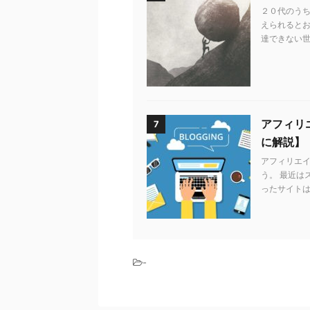
２０代のう
えられるとお
達できない世
アフィリエ
7
に解説】
アフィリエ
う。 最近は
ったサイトは
-