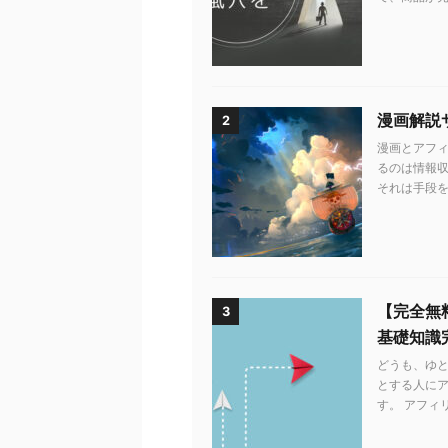
漫画解説
2
漫画とアフィ
るのは情報収
それは手段を知
【完全無
3
基礎知識
どうも、ゆ
とする人に
す。 アフィ