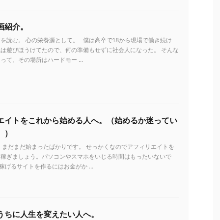
画紹介。
を読む。 心の栄養源として。 僕は高卒で18から現場で働き続け
は遊びほうけてたので、何の準備もせずに社会人になった。 そんな
って、その場所はハードモー ...
エイトをこれから始める人へ。（始めるか迷ってい
。）
 まだまだ始まったばかりです。 せっかくなのでアフィリエイトを
を稼ぎましょう。パソコンやスマホをいじる時間はもったいないで
稼げるサイトを作るにはお金がか ...
うちに人生を変えたい人へ。