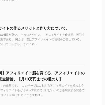
サイトの作るメリットと作り方について。
は相性が良い。 とっつきやすい。 アフィサイトを作る時、苦労す
集である。 例えば、僕はアフィリエイトの情報を公開している。
っているから。 かれこれ ...
料】アフィリエイト脳を育てる、アフィリエイトの
完全講義。【月10万円までの道のり】
とりの殿堂です。 このページはこれからアフィリエイトを始めよう
アフィリエイトをどうやって進めていけばいいのかを解説する試みで
リエイトで稼ぐためにどうすれば ...