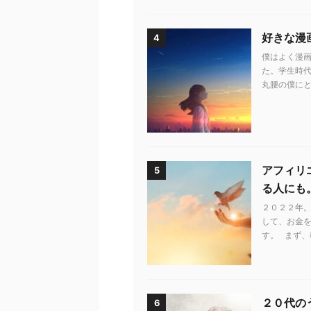
好きな漫
4
僕はよく漫画
た。学生時代
丸腰の僕にと
アフィリ
5
る人にも
２０２２年。
して、お金
す。 まず、
２０代の
6