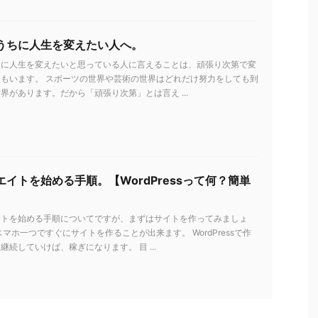
うちに人生を変えたい人へ。
ちに人生を変えたいと思っている人に言えることは、頑張り次第で変
もいます。 スポーツの世界や芸術の世界はどれだけ努力をしても到
界があります。だから「頑張り次第」とは言え ...
イトを始める手順。【WordPressって何？簡単
イトを始める手順についてですが、まずはサイトを作ってみましょ
スマホ一つですぐにサイトを作ることが出来ます。 WordPressで作
継続していけば、稼ぎになります。 目 ...