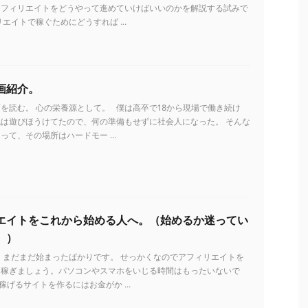
アフィリエイトをどうやって進めていけばいいのかを解説する試みで
リエイトで稼ぐためにどうすれば ...
画紹介。
を読む。 心の栄養源として。 僕は高卒で18から現場で働き続け
は遊びほうけてたので、何の準備もせずに社会人になった。 そんな
って、その場所はハードモー ...
エイトをこれから始める人へ。（始めるか迷ってい
。）
 まだまだ始まったばかりです。 せっかくなのでアフィリエイトを
を稼ぎましょう。パソコンやスマホをいじる時間はもったいないで
稼げるサイトを作るにはお金がか ...