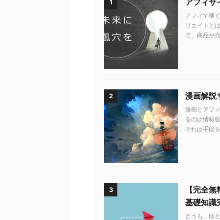
アフィサ
1
アフィで稼ぐ
リエイトとは
て、商品が売れ
漫画解説
2
漫画とアフィ
るのは情報収
それは手段を知
【完全無
3
基礎知識
どうも、ゆ