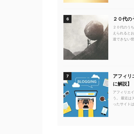
２０代の
6
２０代のう
えられるとお
達できない世
アフィリエ
7
に解説】
アフィリエ
う。 最近は
ったサイトは