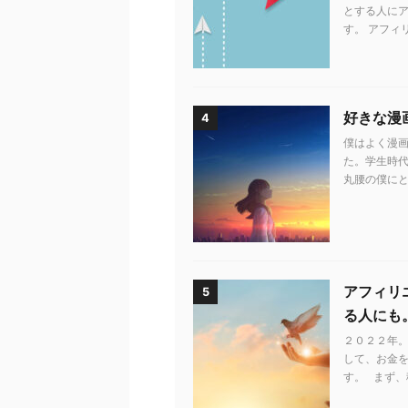
とする人に
す。 アフィ
好きな漫
4
僕はよく漫画
た。学生時代
丸腰の僕にと
アフィリ
5
る人にも
２０２２年。
して、お金
す。 まず、