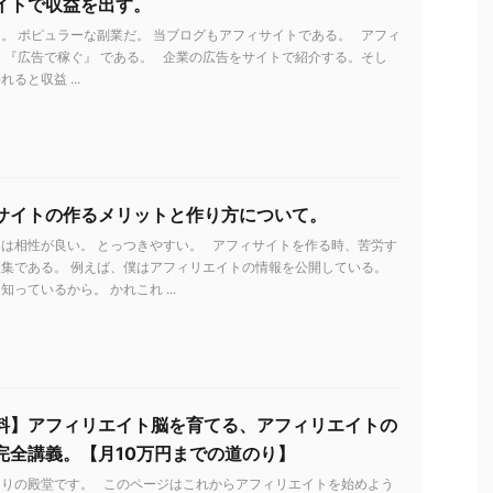
イトで収益を出す。
。 ポピュラーな副業だ。 当ブログもアフィサイトである。 アフィ
 『広告で稼ぐ』 である。 企業の広告をサイトで紹介する。そし
ると収益 ...
サイトの作るメリットと作り方について。
は相性が良い。 とっつきやすい。 アフィサイトを作る時、苦労す
集である。 例えば、僕はアフィリエイトの情報を公開している。
っているから。 かれこれ ...
料】アフィリエイト脳を育てる、アフィリエイトの
完全講義。【月10万円までの道のり】
とりの殿堂です。 このページはこれからアフィリエイトを始めよう