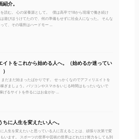
画紹介。
を読む。 心の栄養源として。 僕は高卒で18から現場で働き続け
は遊びほうけてたので、何の準備もせずに社会人になった。 そんな
って、その場所はハードモー ...
エイトをこれから始める人へ。（始めるか迷ってい
。）
 まだまだ始まったばかりです。 せっかくなのでアフィリエイトを
を稼ぎましょう。パソコンやスマホをいじる時間はもったいないで
稼げるサイトを作るにはお金がか ...
うちに人生を変えたい人へ。
ちに人生を変えたいと思っている人に言えることは、頑張り次第で変
もいます。 スポーツの世界や芸術の世界はどれだけ努力をしても到