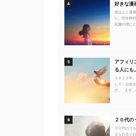
好きな漫
4
僕はよく漫画
た。学生時代
丸腰の僕にと
アフィリ
5
る人にも
２０２２年。
して、お金
す。 まず、
２０代の
6
２０代のう
えられるとお