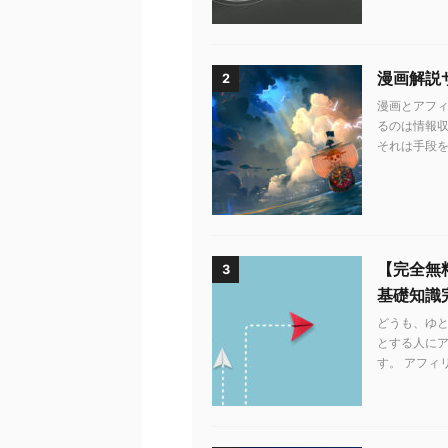
漫画解説
2
漫画とアフィ
るのは情報収
それは手段を知
【完全無
3
基礎知識
どうも、ゆ
とする人に
す。 アフィ