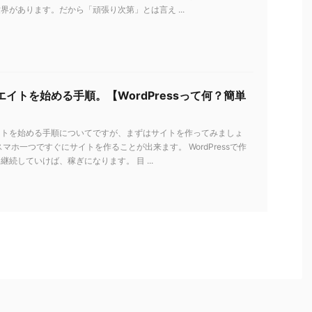
界があります。だから「頑張り次第」とは言え ...
イトを始める手順。【WordPressって何？簡単
イトを始める手順についてですが、まずはサイトを作ってみましょ
スマホ一つですぐにサイトを作ることが出来ます。 WordPressで作
継続していけば、稼ぎになります。 目 ...