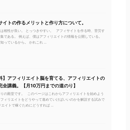
サイトの作るメリットと作り方について。
は相性が良い。 とっつきやすい。 アフィサイトを作る時、苦労す
集である。 例えば、僕はアフィリエイトの情報を公開している。
っているから。 かれこれ ...
料】アフィリエイト脳を育てる、アフィリエイトの
完全講義。【月10万円までの道のり】
とりの殿堂です。 このページはこれからアフィリエイトを始めよう
アフィリエイトをどうやって進めていけばいいのかを解説する試みで
リエイトで稼ぐためにどうすれば ...