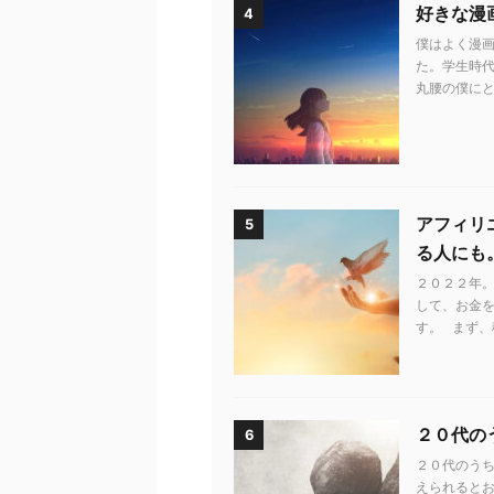
好きな漫
4
僕はよく漫画
た。学生時代
丸腰の僕にと
アフィリ
5
る人にも
２０２２年。
して、お金
す。 まず、
２０代の
6
２０代のう
えられるとお