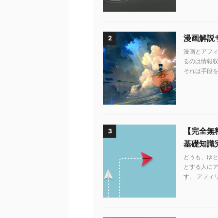
漫画解説
2
漫画とアフィ
るのは情報収
それは手段を知
【完全無
3
基礎知識
どうも、ゆ
とする人に
す。 アフィ