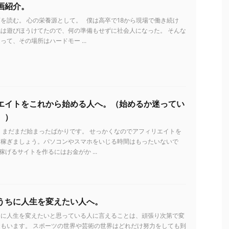
画紹介。
を読む。 心の栄養源として。 僕は高卒で18から現場で働き続け
は遊びほうけてたので、何の準備もせずに社会人になった。 そんな
って、その場所はハードモー ...
エイトをこれから始める人へ。（始めるか迷ってい
。）
 まだまだ始まったばかりです。 せっかくなのでアフィリエイトを
を稼ぎましょう。パソコンやスマホをいじる時間はもったいないで
稼げるサイトを作るにはお金がか ...
うちに人生を変えたい人へ。
ちに人生を変えたいと思っている人に言えることは、頑張り次第で変
もいます。 スポーツの世界や芸術の世界はどれだけ努力をしても到