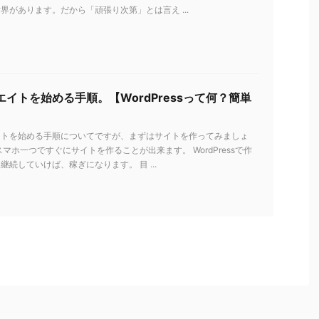
界があります。だから「頑張り次第」とは言え ...
イトを始める手順。【WordPressって何？簡単
イトを始める手順についてですが、まずはサイトを作ってみましょ
スマホ一つですぐにサイトを作ることが出来ます。 WordPressで作
継続していけば、稼ぎになります。 目 ...