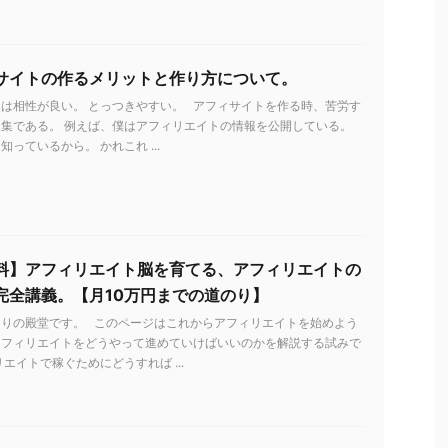
サイトの作るメリットと作り方について。
は相性が良い。 とっつきやすい。 アフィサイトを作る時、苦労す
集である。 例えば、僕はアフィリエイトの情報を公開している。
っているから。 かれこれ ...
料】アフィリエイト脳を育てる、アフィリエイトの
完全講義。【月10万円までの道のり】
とりの殿堂です。 このページはこれからアフィリエイトを始めよう
アフィリエイトをどうやって進めていけばいいのかを解説する試みで
リエイトで稼ぐためにどうすれば ...