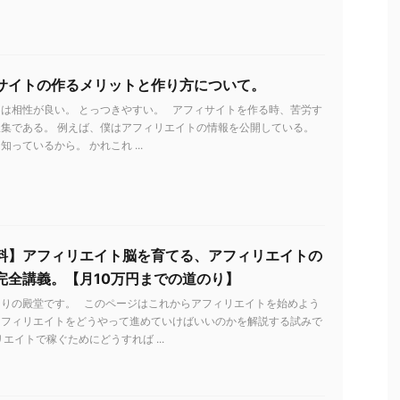
サイトの作るメリットと作り方について。
は相性が良い。 とっつきやすい。 アフィサイトを作る時、苦労す
集である。 例えば、僕はアフィリエイトの情報を公開している。
っているから。 かれこれ ...
料】アフィリエイト脳を育てる、アフィリエイトの
完全講義。【月10万円までの道のり】
とりの殿堂です。 このページはこれからアフィリエイトを始めよう
アフィリエイトをどうやって進めていけばいいのかを解説する試みで
リエイトで稼ぐためにどうすれば ...