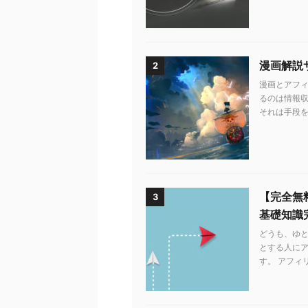
漫画解説
2
漫画とアフィ
るのは情報収
それは手段を知
【完全無
3
基礎知識
どうも、ゆ
とする人に
す。 アフィ