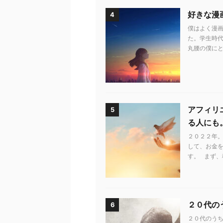
好きな漫
4
僕はよく漫画
た。学生時代
丸腰の僕にと
アフィリ
5
る人にも
２０２２年。
して、お金
す。 まず、
２０代の
6
２０代のう