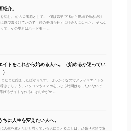
画紹介。
を読む。 心の栄養源として。 僕は高卒で18から現場で働き続け
は遊びほうけてたので、何の準備もせずに社会人になった。 そんな
って、その場所はハードモー ...
エイトをこれから始める人へ。（始めるか迷ってい
。）
 まだまだ始まったばかりです。 せっかくなのでアフィリエイトを
を稼ぎましょう。パソコンやスマホをいじる時間はもったいないで
稼げるサイトを作るにはお金がか ...
うちに人生を変えたい人へ。
ちに人生を変えたいと思っている人に言えることは、頑張り次第で変