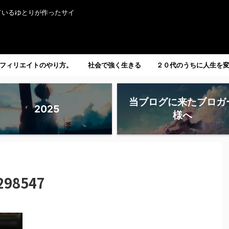
ているゆとりが作ったサイ
フィリエイトのやり方。
社会で強く生きる
２０代のうちに人生を
たい人へ。
当ブログに来たブロガ
2025
様へ
298547