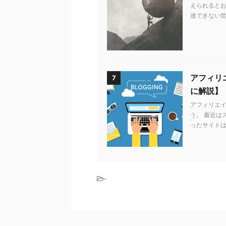
えられるとお
達できない世
アフィリエ
7
に解説】
アフィリエ
う。 最近は
ったサイトは
-