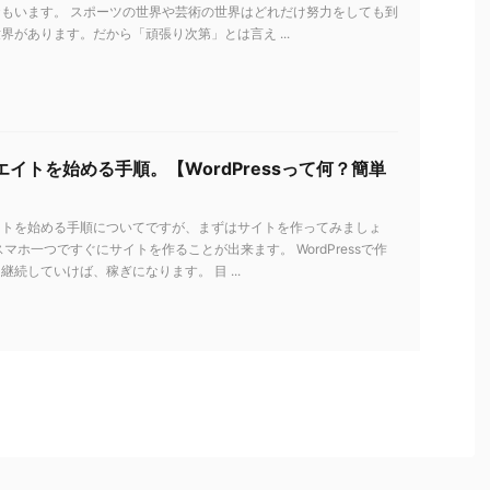
もいます。 スポーツの世界や芸術の世界はどれだけ努力をしても到
界があります。だから「頑張り次第」とは言え ...
イトを始める手順。【WordPressって何？簡単
イトを始める手順についてですが、まずはサイトを作ってみましょ
スマホ一つですぐにサイトを作ることが出来ます。 WordPressで作
継続していけば、稼ぎになります。 目 ...