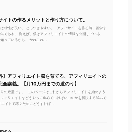
サイトの作るメリットと作り方について。
は相性が良い。 とっつきやすい。 アフィサイトを作る時、苦労す
集である。 例えば、僕はアフィリエイトの情報を公開している。
っているから。 かれこれ ...
料】アフィリエイト脳を育てる、アフィリエイトの
完全講義。【月10万円までの道のり】
とりの殿堂です。 このページはこれからアフィリエイトを始めよう
アフィリエイトをどうやって進めていけばいいのかを解説する試みで
リエイトで稼ぐためにどうすれば ...