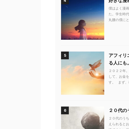
好きな漫
4
僕はよく漫画
た。学生時代
丸腰の僕にと
アフィリ
5
る人にも
２０２２年。
して、お金
す。 まず、
２０代の
6
２０代のう
えられるとお