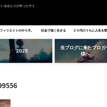
ているゆとりが作ったサイ
フィリエイトのやり方。
社会で強く生きる
２０代のうちに人生を
たい人へ。
当ブログに来たブロガ
2025
様へ
99556