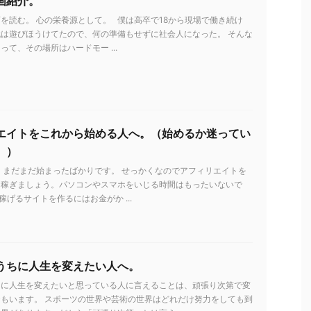
画紹介。
を読む。 心の栄養源として。 僕は高卒で18から現場で働き続け
は遊びほうけてたので、何の準備もせずに社会人になった。 そんな
って、その場所はハードモー ...
エイトをこれから始める人へ。（始めるか迷ってい
。）
 まだまだ始まったばかりです。 せっかくなのでアフィリエイトを
を稼ぎましょう。パソコンやスマホをいじる時間はもったいないで
稼げるサイトを作るにはお金がか ...
うちに人生を変えたい人へ。
ちに人生を変えたいと思っている人に言えることは、頑張り次第で変
もいます。 スポーツの世界や芸術の世界はどれだけ努力をしても到