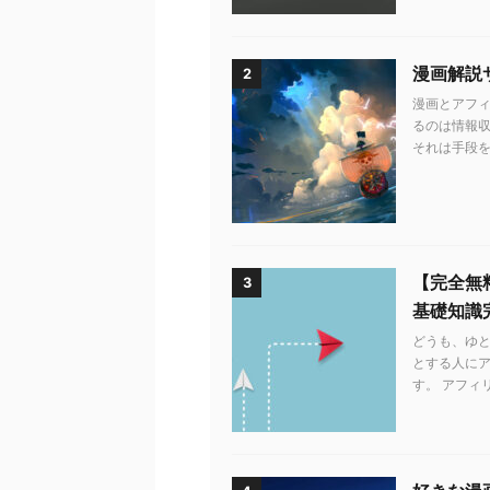
漫画解説
2
漫画とアフィ
るのは情報収
それは手段を知
【完全無
3
基礎知識
どうも、ゆ
とする人に
す。 アフィ