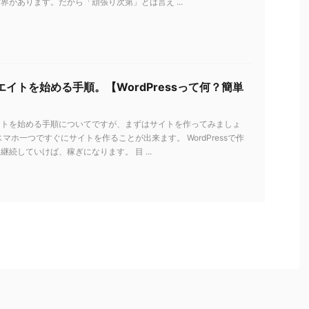
界があります。だから「頑張り次第」とは言え ...
イトを始める手順。【WordPressって何？簡単
イトを始める手順についてですが、まずはサイトを作ってみましょ
スマホ一つですぐにサイトを作ることが出来ます。 WordPressで作
継続していけば、稼ぎになります。 目 ...