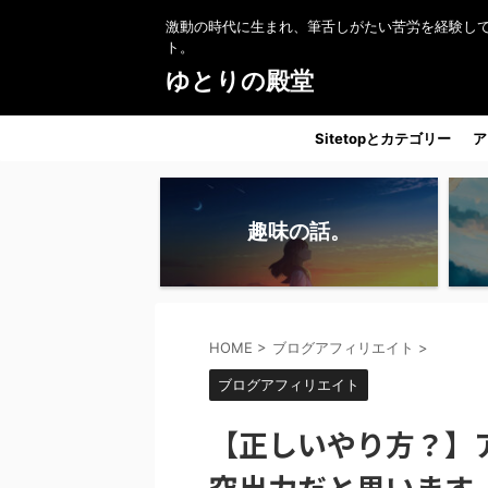
激動の時代に生まれ、筆舌しがたい苦労を経験し
ト。
ゆとりの殿堂
Sitetopとカテゴリー
ア
趣味の話。
HOME
>
ブログアフィリエイト
>
ブログアフィリエイト
【正しいやり方？】
突出力だと思います