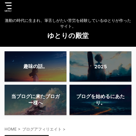
激動の時代に生まれ、筆舌しがたい苦労を経験しているゆとりが作った
サイト。
ゆとりの殿堂
趣味の話。
2025
当ブログに来たブロガ
ブログを始めるにあた
ー様へ
り。
HOME
>
ブログアフィリエイト
>