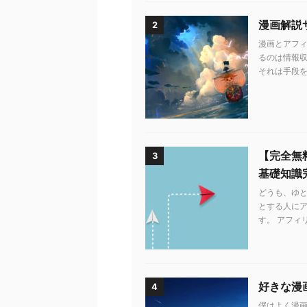
漫画解説
2
漫画とアフィ
るのは情報収
それは手段を知
【完全無
3
基礎知識
どうも、ゆ
とする人に
す。 アフィ
好きな漫
4
僕はよく漫画