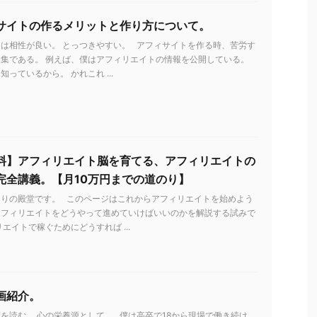
サイトの作るメリットと作り方について。
は相性が良い。 とっつきやすい。 アフィサイトを作る時、苦労す
集である。 例えば、僕はアフィリエイトの情報を公開している。
っているから。 かれこれ ...
料】アフィリエイト脳を育てる、アフィリエイトの
完全講義。【月10万円までの道のり】
とりの殿堂です。 このページはこれからアフィリエイトを始めよう
アフィリエイトをどうやって進めていけばいいのかを解説する試みで
リエイトで稼ぐためにどうすれば ...
画紹介。
を読む。 心の栄養源として。 僕は高卒で18から現場で働き続け