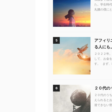
た。学生時代
丸腰の僕にと
アフィリ
5
る人にも
２０２２年。
して、お金
す。 まず、
２０代の
6
２０代のう
えられるとお
達できない世