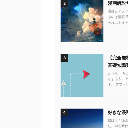
漫画解説
2
漫画とアフィ
るのは情報収
それは手段を知
【完全無
3
基礎知識
どうも、ゆ
とする人に
す。 アフィ
好きな漫
4
僕はよく漫画
た。学生時代