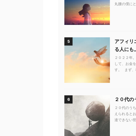
丸腰の僕にと
アフィリ
5
る人にも
２０２２年。
して、お金
す。 まず、
２０代の
6
２０代のう
えられるとお
達できない世