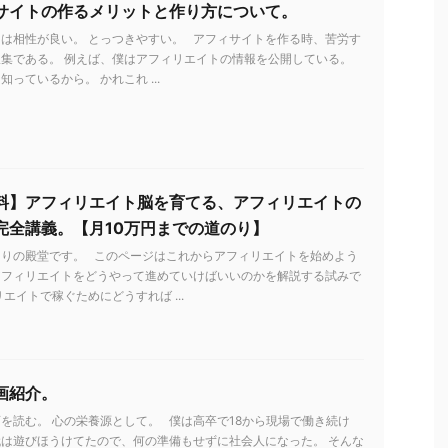
サイトの作るメリットと作り方について。
は相性が良い。 とっつきやすい。 アフィサイトを作る時、苦労す
集である。 例えば、僕はアフィリエイトの情報を公開している。
っているから。 かれこれ ...
料】アフィリエイト脳を育てる、アフィリエイトの
完全講義。【月10万円までの道のり】
とりの殿堂です。 このページはこれからアフィリエイトを始めよう
アフィリエイトをどうやって進めていけばいいのかを解説する試みで
リエイトで稼ぐためにどうすれば ...
画紹介。
を読む。 心の栄養源として。 僕は高卒で18から現場で働き続け
は遊びほうけてたので、何の準備もせずに社会人になった。 そんな