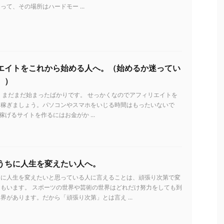
って、その場所はハードモー ...
エイトをこれから始める人へ。（始めるか迷ってい
。）
 まだまだ始まったばかりです。 せっかくなのでアフィリエイトを
を稼ぎましょう。パソコンやスマホをいじる時間はもったいないで
稼げるサイトを作るにはお金がか ...
うちに人生を変えたい人へ。
ちに人生を変えたいと思っている人に言えることは、頑張り次第で変
もいます。 スポーツの世界や芸術の世界はどれだけ努力をしても到
界があります。だから「頑張り次第」とは言え ...