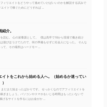
アフィリエイトをどうやって進めていけばいいのかを解説する試みで
リエイトで稼ぐためにどうすれば ...
画紹介。
を読む。 心の栄養源として。 僕は高卒で18から現場で働き続け
は遊びほうけてたので、何の準備もせずに社会人になった。 そんな
って、その場所はハードモー ...
エイトをこれから始める人へ。（始めるか迷ってい
。）
 まだまだ始まったばかりです。 せっかくなのでアフィリエイトを
を稼ぎましょう。パソコンやスマホをいじる時間はもったいないで
稼げるサイトを作るにはお金がか ...