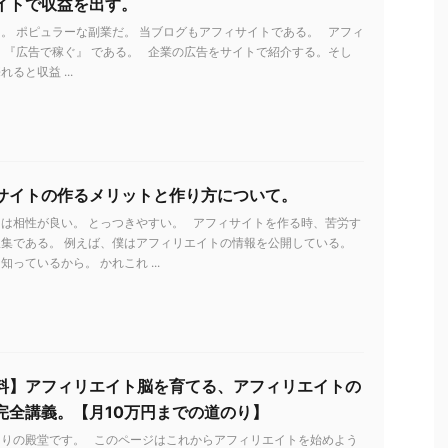
イトで収益を出す。
。 ポピュラーな副業だ。 当ブログもアフィサイトである。 アフィ
 『広告で稼ぐ』 である。 企業の広告をサイトで紹介する。そし
ると収益 ...
サイトの作るメリットと作り方について。
は相性が良い。 とっつきやすい。 アフィサイトを作る時、苦労す
集である。 例えば、僕はアフィリエイトの情報を公開している。
っているから。 かれこれ ...
料】アフィリエイト脳を育てる、アフィリエイトの
完全講義。【月10万円までの道のり】
とりの殿堂です。 このページはこれからアフィリエイトを始めよう