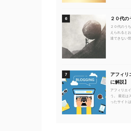
２０代の
6
２０代のう
えられるとお
達できない世
アフィリエ
7
に解説】
アフィリエ
う。 最近は
ったサイトは