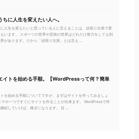
うちに人生を変えたい人へ。
ちに人生を変えたいと思っている人に言えることは、頑張り次第で変
もいます。 スポーツの世界や芸術の世界はどれだけ努力をしても到
界があります。だから「頑張り次第」とは言え ...
イトを始める手順。【WordPressって何？簡単
イトを始める手順についてですが、まずはサイトを作ってみましょ
スマホ一つですぐにサイトを作ることが出来ます。 WordPressで作
継続していけば、稼ぎになります。 目 ...