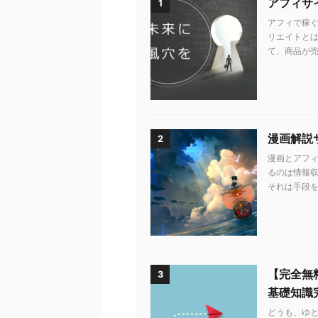
アフィサ
1
アフィで稼ぐ
リエイトとは
て、商品が売れ
漫画解説
2
漫画とアフィ
るのは情報収
それは手段を知
【完全無
3
基礎知識
どうも、ゆ