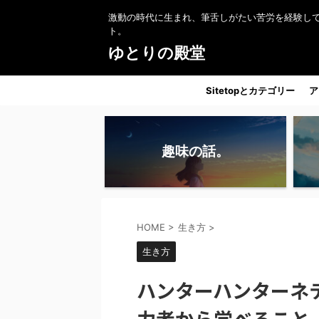
激動の時代に生まれ、筆舌しがたい苦労を経験し
ト。
ゆとりの殿堂
Sitetopとカテゴリー
ア
趣味の話。
HOME
>
生き方
>
生き方
ハンターハンターネ
力者から学べること