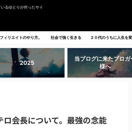
ているゆとりが作ったサイ
フィリエイトのやり方。
社会で強く生きる
２０代のうちに人生を
たい人へ。
当ブログに来たブロガ
2025
様へ
テロ会長について。最強の念能
。