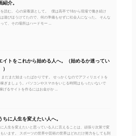
画紹介。
を読む。 心の栄養源として。 僕は高卒で18から現場で働き続け
は遊びほうけてたので、何の準備もせずに社会人になった。 そんな
って、その場所はハードモー ...
エイトをこれから始める人へ。（始めるか迷ってい
。）
 まだまだ始まったばかりです。 せっかくなのでアフィリエイトを
を稼ぎましょう。パソコンやスマホをいじる時間はもったいないで
稼げるサイトを作るにはお金がか ...
うちに人生を変えたい人へ。
ちに人生を変えたいと思っている人に言えることは、頑張り次第で変
もいます。 スポーツの世界や芸術の世界はどれだけ努力をしても到