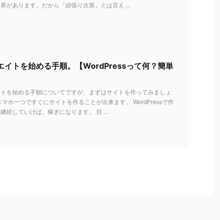
界があります。だから「頑張り次第」とは言え ...
イトを始める手順。【WordPressって何？簡単
イトを始める手順についてですが、まずはサイトを作ってみましょ
スマホ一つですぐにサイトを作ることが出来ます。 WordPressで作
継続していけば、稼ぎになります。 目 ...