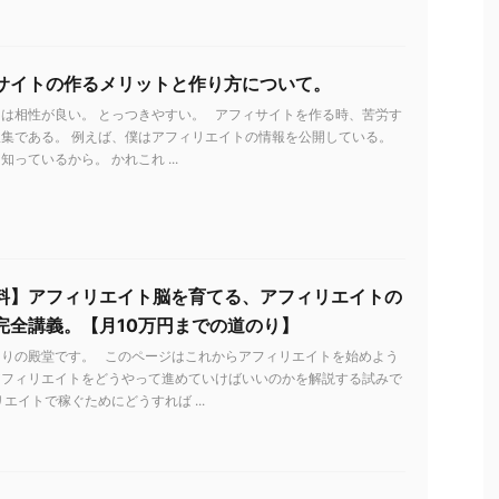
サイトの作るメリットと作り方について。
は相性が良い。 とっつきやすい。 アフィサイトを作る時、苦労す
集である。 例えば、僕はアフィリエイトの情報を公開している。
っているから。 かれこれ ...
料】アフィリエイト脳を育てる、アフィリエイトの
完全講義。【月10万円までの道のり】
とりの殿堂です。 このページはこれからアフィリエイトを始めよう
アフィリエイトをどうやって進めていけばいいのかを解説する試みで
リエイトで稼ぐためにどうすれば ...