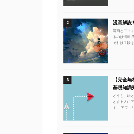
漫画解説
2
漫画とアフィ
るのは情報収
それは手段を知
【完全無
3
基礎知識
どうも、ゆ
とする人に
す。 アフィ