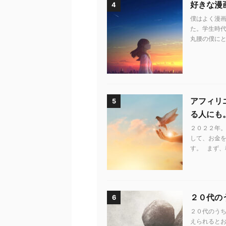
好きな漫
4
僕はよく漫画
た。学生時代
丸腰の僕にと
アフィリ
5
る人にも
２０２２年。
して、お金
す。 まず、
２０代の
6
２０代のう
えられるとお