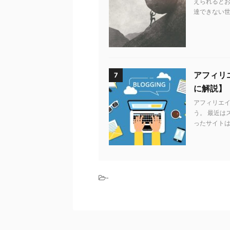
えられるとお
達できない世
アフィリエ
7
に解説】
アフィリエ
う。 最近は
ったサイトは
-