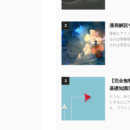
漫画解説
2
漫画とアフィ
るのは情報収
それは手段を知
【完全無
3
基礎知識
どうも、ゆ
とする人に
す。 アフィ