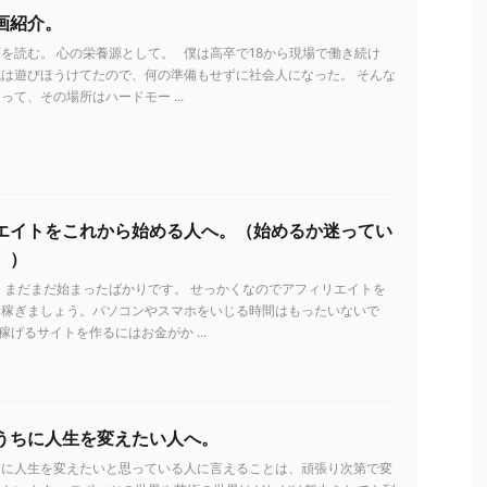
画紹介。
を読む。 心の栄養源として。 僕は高卒で18から現場で働き続け
は遊びほうけてたので、何の準備もせずに社会人になった。 そんな
って、その場所はハードモー ...
エイトをこれから始める人へ。（始めるか迷ってい
。）
 まだまだ始まったばかりです。 せっかくなのでアフィリエイトを
を稼ぎましょう。パソコンやスマホをいじる時間はもったいないで
稼げるサイトを作るにはお金がか ...
うちに人生を変えたい人へ。
ちに人生を変えたいと思っている人に言えることは、頑張り次第で変