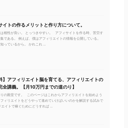
サイトの作るメリットと作り方について。
は相性が良い。 とっつきやすい。 アフィサイトを作る時、苦労す
集である。 例えば、僕はアフィリエイトの情報を公開している。
っているから。 かれこれ ...
料】アフィリエイト脳を育てる、アフィリエイトの
完全講義。【月10万円までの道のり】
とりの殿堂です。 このページはこれからアフィリエイトを始めよう
アフィリエイトをどうやって進めていけばいいのかを解説する試みで
リエイトで稼ぐためにどうすれば ...