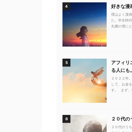
好きな漫
4
僕はよく漫画
た。学生時代
丸腰の僕にと
アフィリ
5
る人にも
２０２２年。
して、お金
す。 まず、
２０代の
6
２０代のう