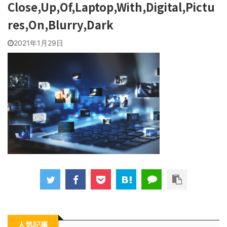
Close,Up,Of,Laptop,With,Digital,Pictu
res,On,Blurry,Dark
2021年1月29日
人気記事