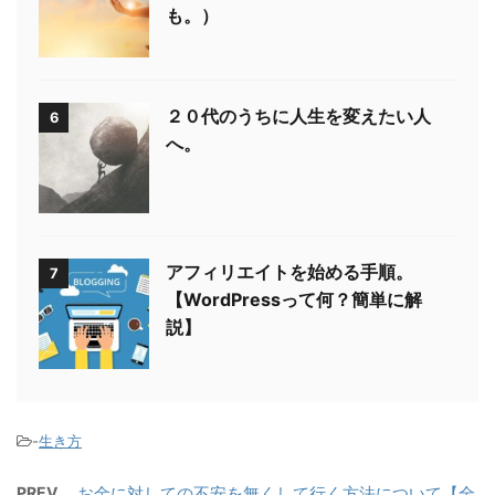
も。）
２０代のうちに人生を変えたい人
6
へ。
アフィリエイトを始める手順。
7
【WordPressって何？簡単に解
説】
-
生き方
PREV
お金に対しての不安を無くして行く方法について【全