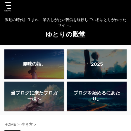
激動の時代に生まれ、筆舌しがたい苦労を経験しているゆとりが作った
サイト。
ゆとりの殿堂
趣味の話。
2025
当ブログに来たブロガ
ブログを始めるにあた
ー様へ
り。
HOME
>
生き方
>