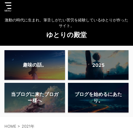
激動の時代に生まれ、筆舌しがたい苦労を経験しているゆとりが作った
サイト。
ゆとりの殿堂
趣味の話。
2025
当ブログに来たブロガ
ブログを始めるにあた
ー様へ
り。
HOME
>
2021年