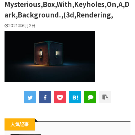
Mysterious,Box,With,Keyholes,On,A,D
ark,Background.,(3d,Rendering,
2021年6月2日
人気記事