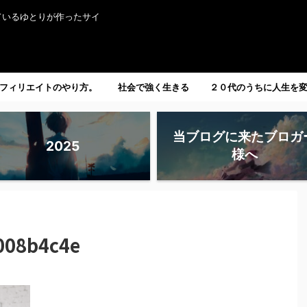
ているゆとりが作ったサイ
フィリエイトのやり方。
社会で強く生きる
２０代のうちに人生を
たい人へ。
当ブログに来たブロガ
2025
様へ
008b4c4e