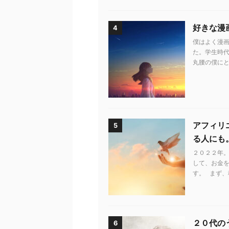
好きな漫
4
僕はよく漫画
た。学生時代
丸腰の僕にと
アフィリ
5
る人にも
２０２２年。
して、お金
す。 まず、
２０代の
6