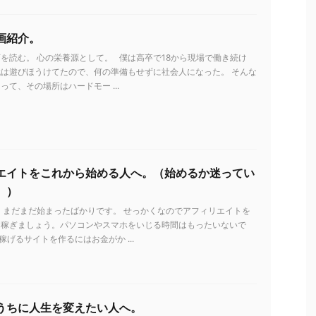
画紹介。
を読む。 心の栄養源として。 僕は高卒で18から現場で働き続け
は遊びほうけてたので、何の準備もせずに社会人になった。 そんな
って、その場所はハードモー ...
エイトをこれから始める人へ。（始めるか迷ってい
。）
 まだまだ始まったばかりです。 せっかくなのでアフィリエイトを
を稼ぎましょう。パソコンやスマホをいじる時間はもったいないで
稼げるサイトを作るにはお金がか ...
うちに人生を変えたい人へ。