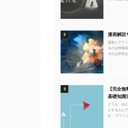
漫画解説
2
漫画とアフィ
るのは情報収
それは手段を知
【完全無
3
基礎知識
どうも、ゆ
とする人に
す。 アフィ