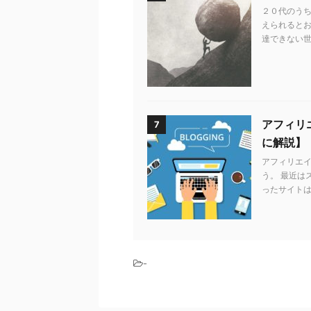
２０代のう
えられるとお
達できない世
アフィリエ
7
に解説】
アフィリエ
う。 最近は
ったサイトは
-