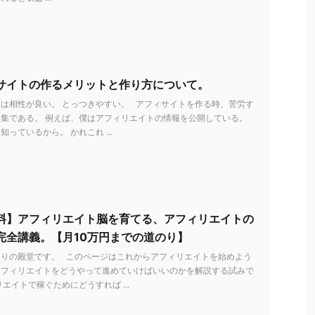
サイトの作るメリットと作り方について。
は相性が良い。 とっつきやすい。 アフィサイトを作る時、苦労す
集である。 例えば、僕はアフィリエイトの情報を公開している。
っているから。 かれこれ ...
料】アフィリエイト脳を育てる、アフィリエイトの
完全講義。【月10万円までの道のり】
とりの殿堂です。 このページはこれからアフィリエイトを始めよう
アフィリエイトをどうやって進めていけばいいのかを解説する試みで
リエイトで稼ぐためにどうすれば ...