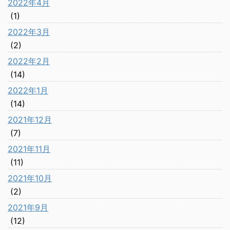
2022年4月
(1)
2022年3月
(2)
2022年2月
(14)
2022年1月
(14)
2021年12月
(7)
2021年11月
(11)
2021年10月
(2)
2021年9月
(12)