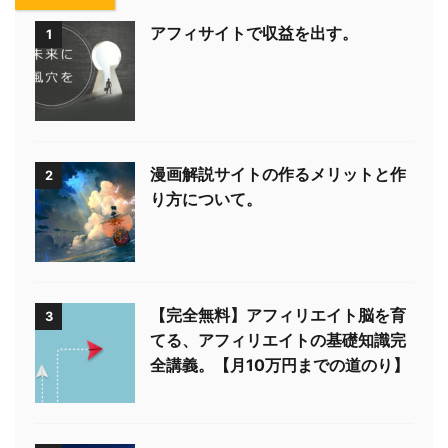
アフィサイトで収益を出す。
1
漫画解説サイトの作るメリットと作
2
り方について。
【完全無料】アフィリエイト脳を育
3
てる、アフィリエイトの基礎知識完
全講義。【月10万円までの道のり】