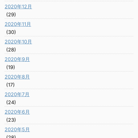
2020年12月
(29)
2020年11月
(30)
2020年10月
(28)
2020年9月
(19)
2020年8月
(17)
2020年7月
(24)
2020年6月
(23)
2020年5月
(28)