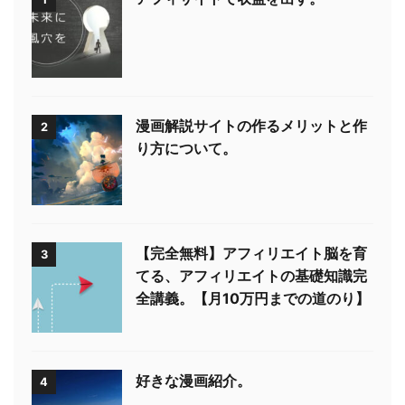
漫画解説サイトの作るメリットと作
2
り方について。
【完全無料】アフィリエイト脳を育
3
てる、アフィリエイトの基礎知識完
全講義。【月10万円までの道のり】
好きな漫画紹介。
4