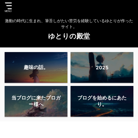
激動の時代に生まれ、筆舌しがたい苦労を経験しているゆとりが作った
サイト。
ゆとりの殿堂
趣味の話。
2025
当ブログに来たブロガ
ブログを始めるにあた
ー様へ
り。