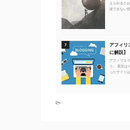
えられるとお
達できない世
アフィリエ
7
に解説】
アフィリエ
う。 最近は
ったサイトは
-