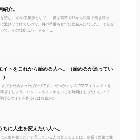
画紹介。
を読む。 心の栄養源として。 僕は高卒で18から現場で働き続け
は遊びほうけてたので、何の準備もせずに社会人になった。 そんな
って、その場所はハードモー ...
エイトをこれから始める人へ。（始めるか迷ってい
。）
 まだまだ始まったばかりです。 せっかくなのでアフィリエイトを
を稼ぎましょう。パソコンやスマホをいじる時間はもったいないで
稼げるサイトを作るにはお金がか ...
うちに人生を変えたい人へ。
ちに人生を変えたいと思っている人に言えることは、頑張り次第で変