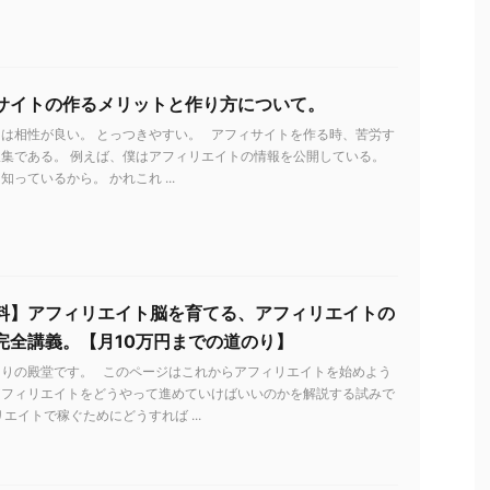
サイトの作るメリットと作り方について。
は相性が良い。 とっつきやすい。 アフィサイトを作る時、苦労す
集である。 例えば、僕はアフィリエイトの情報を公開している。
っているから。 かれこれ ...
料】アフィリエイト脳を育てる、アフィリエイトの
完全講義。【月10万円までの道のり】
とりの殿堂です。 このページはこれからアフィリエイトを始めよう
アフィリエイトをどうやって進めていけばいいのかを解説する試みで
リエイトで稼ぐためにどうすれば ...