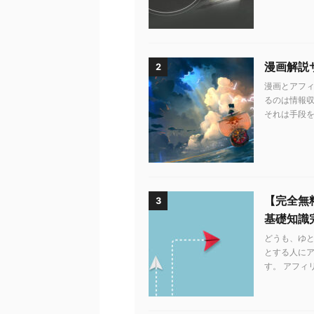
漫画解説
2
漫画とアフィ
るのは情報収
それは手段を知
【完全無
3
基礎知識
どうも、ゆ
とする人に
す。 アフィ