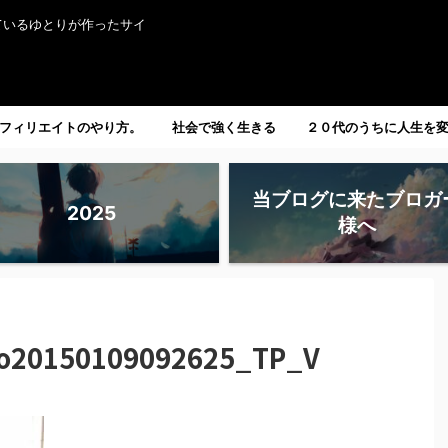
ているゆとりが作ったサイ
フィリエイトのやり方。
社会で強く生きる
２０代のうちに人生を
たい人へ。
当ブログに来たブロガ
2025
様へ
o20150109092625_TP_V