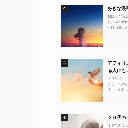
好きな漫
4
僕はよく漫画
た。学生時代
丸腰の僕にと
アフィリ
5
る人にも
２０２２年。
して、お金
す。 まず、
２０代の
6
２０代のう