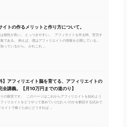
サイトの作るメリットと作り方について。
は相性が良い。 とっつきやすい。 アフィサイトを作る時、苦労す
集である。 例えば、僕はアフィリエイトの情報を公開している。
っているから。 かれこれ ...
料】アフィリエイト脳を育てる、アフィリエイトの
完全講義。【月10万円までの道のり】
とりの殿堂です。 このページはこれからアフィリエイトを始めよう
アフィリエイトをどうやって進めていけばいいのかを解説する試みで
リエイトで稼ぐためにどうすれば ...