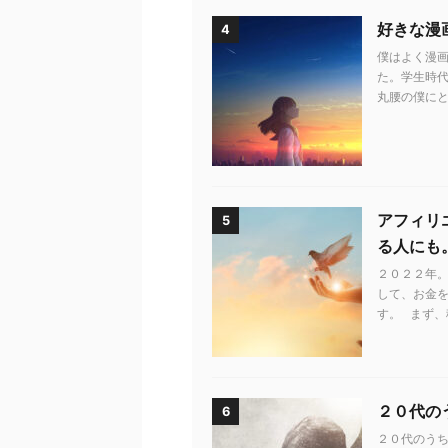
好きな漫
4
僕はよく漫画
た。学生時代
丸腰の僕にと
アフィリ
5
る人にも
２０２２年。
して、お金
す。 まず、
２０代の
6
２０代のう