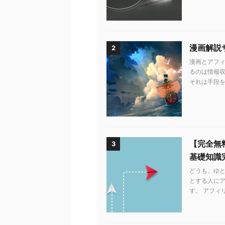
漫画解説
2
漫画とアフィ
るのは情報収
それは手段を知
【完全無
3
基礎知識
どうも、ゆ
とする人に
す。 アフィ