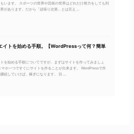
もいます。 スポーツの世界や芸術の世界はどれだけ努力をしても到
界があります。だから「頑張り次第」とは言え ...
イトを始める手順。【WordPressって何？簡単
イトを始める手順についてですが、まずはサイトを作ってみましょ
スマホ一つですぐにサイトを作ることが出来ます。 WordPressで作
継続していけば、稼ぎになります。 目 ...