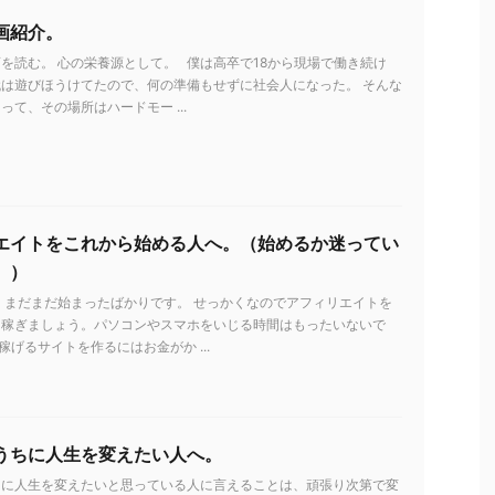
画紹介。
を読む。 心の栄養源として。 僕は高卒で18から現場で働き続け
は遊びほうけてたので、何の準備もせずに社会人になった。 そんな
って、その場所はハードモー ...
エイトをこれから始める人へ。（始めるか迷ってい
。）
 まだまだ始まったばかりです。 せっかくなのでアフィリエイトを
を稼ぎましょう。パソコンやスマホをいじる時間はもったいないで
稼げるサイトを作るにはお金がか ...
うちに人生を変えたい人へ。
ちに人生を変えたいと思っている人に言えることは、頑張り次第で変