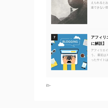
えられるとお
達できない世
アフィリエ
7
に解説】
アフィリエ
う。 最近は
ったサイトは
-