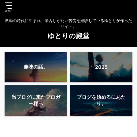
激動の時代に生まれ、筆舌しがたい苦労を経験しているゆとりが作った
サイト。
ゆとりの殿堂
趣味の話。
2025
当ブログに来たブロガ
ブログを始めるにあた
ー様へ
り。