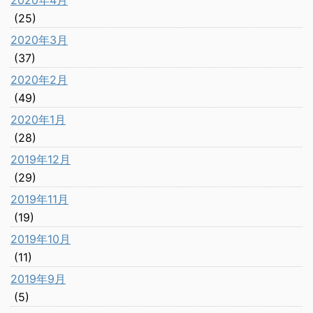
2020年4月
(25)
2020年3月
(37)
2020年2月
(49)
2020年1月
(28)
2019年12月
(29)
2019年11月
(19)
2019年10月
(11)
2019年9月
(5)