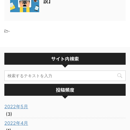
説】
-
サイト内検索
投稿頻度
2022年5月
(3)
2022年4月