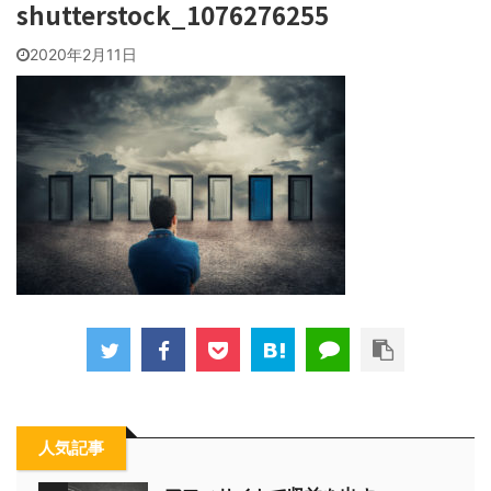
shutterstock_1076276255
2020年2月11日
人気記事