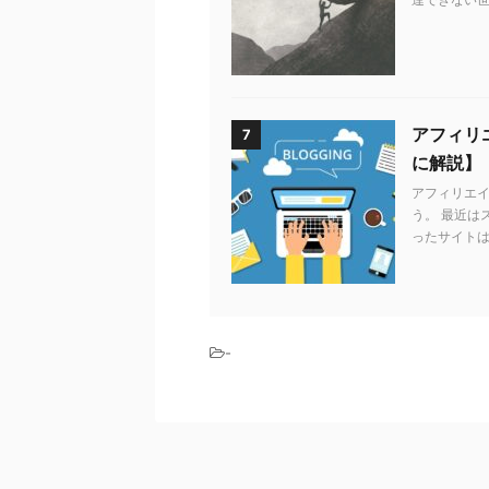
アフィリエ
7
に解説】
アフィリエ
う。 最近は
ったサイトは
-