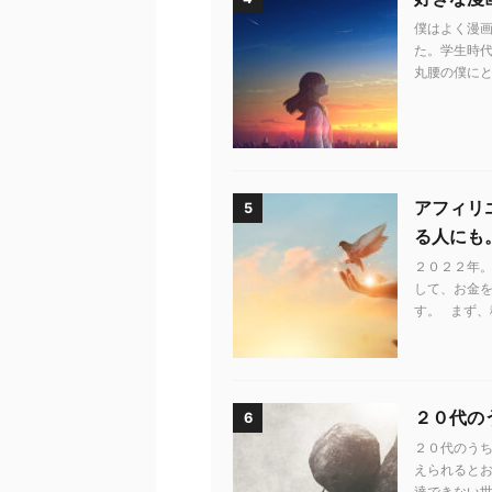
僕はよく漫画
た。学生時代
丸腰の僕にと
アフィリ
5
る人にも
２０２２年。
して、お金
す。 まず、
２０代の
6
２０代のう
えられるとお
達できない世