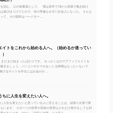
を読む。 心の栄養源として。 僕は高卒で18から現場で働き続け
は遊びほうけてたので、何の準備もせずに社会人になった。 そんな
って、その場所はハードモー ...
エイトをこれから始める人へ。（始めるか迷ってい
。）
 まだまだ始まったばかりです。 せっかくなのでアフィリエイトを
を稼ぎましょう。パソコンやスマホをいじる時間はもったいないで
稼げるサイトを作るにはお金がか ...
うちに人生を変えたい人へ。
ちに人生を変えたいと思っている人に言えることは、頑張り次第で変
もいます。 スポーツの世界や芸術の世界はどれだけ努力をしても到
界があります。だから「頑張り次第」とは言え ...