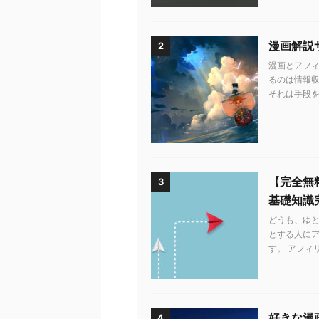
漫画解説
2
漫画とアフィ
るのは情報収
それは手段を知
【完全無
3
基礎知識
どうも、ゆ
とする人に
す。 アフィ
好きな漫
4