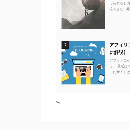
えられるとお
達できない世
アフィリエ
7
に解説】
アフィリエ
う。 最近は
ったサイトは
-