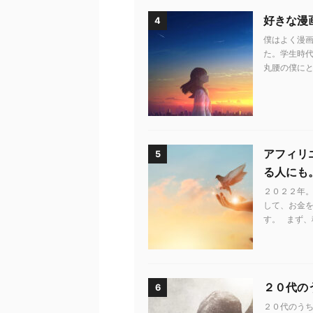
好きな漫
4
僕はよく漫画
た。学生時代
丸腰の僕にと
アフィリ
5
る人にも
２０２２年。
して、お金
す。 まず、
２０代の
6
２０代のう