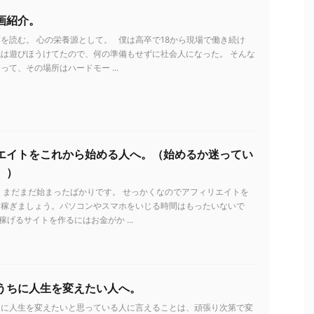
画紹介。
を読む。 心の栄養源として。 僕は高卒で18から現場で働き続け
は遊びほうけてたので、何の準備もせずに社会人になった。 そんな
って、その場所はハードモー ...
エイトをこれから始める人へ。（始めるか迷ってい
。）
 まだまだ始まったばかりです。 せっかくなのでアフィリエイトを
を稼ぎましょう。パソコンやスマホをいじる時間はもったいないで
稼げるサイトを作るにはお金がか ...
うちに人生を変えたい人へ。
ちに人生を変えたいと思っている人に言えることは、頑張り次第で変