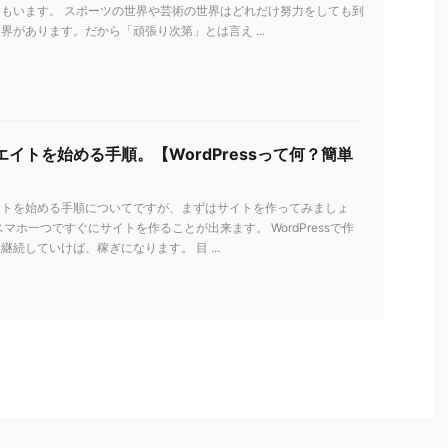
もいます。 スポーツの世界や芸術の世界はどれだけ努力をしても到
界があります。だから「頑張り次第」とは言え ...
イトを始める手順。【WordPressって何？簡単
イトを始める手順についてですが、まずはサイトを作ってみましょ
スマホ一つですぐにサイトを作ることが出来ます。 WordPressで作
継続していけば、稼ぎになります。 目 ...