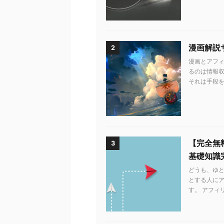
漫画解説
2
漫画とアフィ
るのは情報収
それは手段を知
【完全無
3
基礎知識
どうも、ゆ
とする人に
す。 アフィ