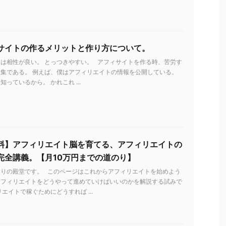
サイトの作るメリットと作り方について。
は相性が良い。 とっつきやすい。 アフィサイトを作る時、苦労す
集である。 例えば、僕はアフィリエイトの情報を公開している。
っているから。 かれこれ ...
料】アフィリエイト脳を育てる、アフィリエイトの
完全講義。【月10万円までの道のり】
とりの殿堂です。 このページはこれからアフィリエイトを始めよう
アフィリエイトをどうやって進めていけばいいのかを解説する試みで
リエイトで稼ぐためにどうすれば ...