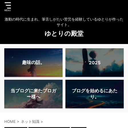
激動の時代に生まれ、筆舌しがたい苦労を経験しているゆとりが作った
サイト。
ゆとりの殿堂
趣味の話。
2025
当ブログに来たブロガ
ブログを始めるにあた
ー様へ
り。
HOME
>
ネット知識
>