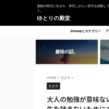
激動の時代に生まれ、筆舌しがたい苦労を経験し
ト。
ゆとりの殿堂
Sitetopとカテゴリー
ア
趣味の話。
HOME
>
生き方
>
生き方
大人の勉強が意味な
生を詰まないために