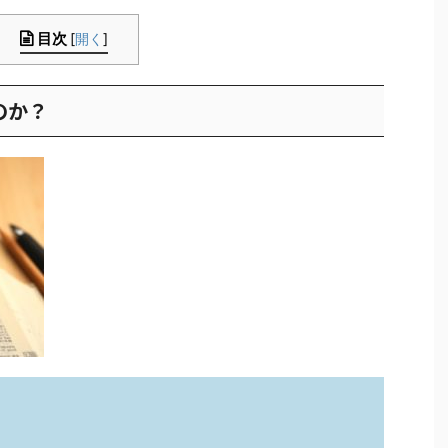
目次
[
開く
]
のか？