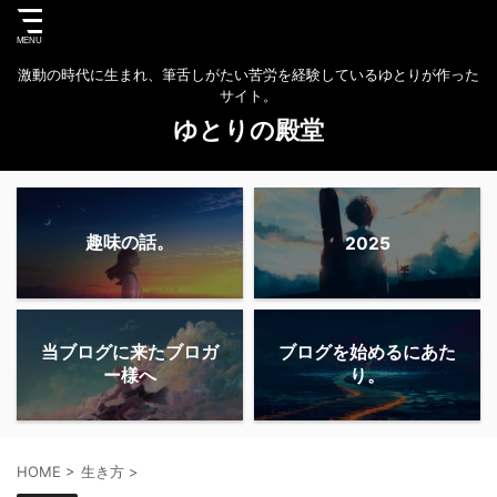
激動の時代に生まれ、筆舌しがたい苦労を経験しているゆとりが作った
サイト。
ゆとりの殿堂
趣味の話。
2025
当ブログに来たブロガ
ブログを始めるにあた
ー様へ
り。
HOME
>
生き方
>