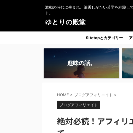
激動の時代に生まれ、筆舌しがたい苦労を経験し
ト。
ゆとりの殿堂
Sitetopとカテゴリー
ア
趣味の話。
HOME
>
ブログアフィリエイト
>
ブログアフィリエイト
絶対必読！アフィリ
て。