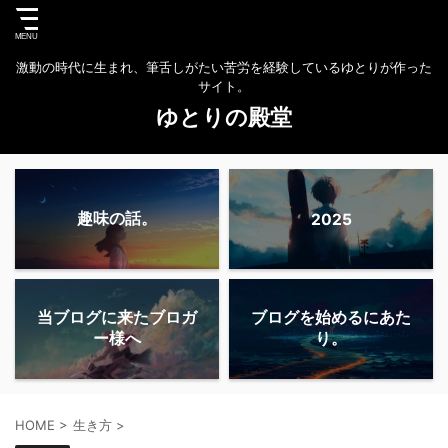
激動の時代に生まれ、筆舌しがたい苦労を経験しているゆとりが作った
サイト。
ゆとりの殿堂
趣味の話。
2025
当ブログに来たブロガ
ブログを始めるにあた
ー様へ
り。
HOME
>
生き方
>