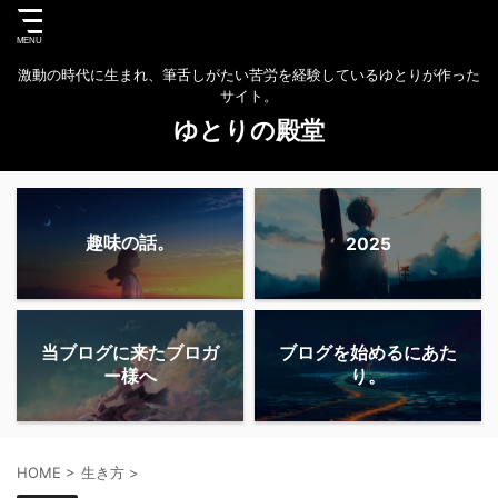
激動の時代に生まれ、筆舌しがたい苦労を経験しているゆとりが作った
サイト。
ゆとりの殿堂
趣味の話。
2025
当ブログに来たブロガ
ブログを始めるにあた
ー様へ
り。
HOME
>
生き方
>