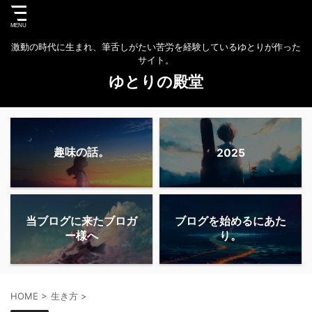
激動の時代に生まれ、筆舌しがたい苦労を経験しているゆとりが作った
サイト。
ゆとりの殿堂
趣味の話。
2025
当ブログに来たブロガ
ブログを始めるにあた
ー様へ
り。
HOME
>
生き方
>