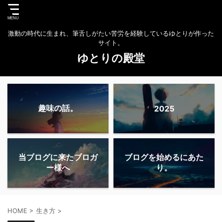
激動の時代に生まれ、筆舌しがたい苦労を経験しているゆとりが作った
サイト。
ゆとりの殿堂
趣味の話。
2025
当ブログに来たブロガ
ブログを始めるにあた
ー様へ
り。
HOME
>
生き方
>