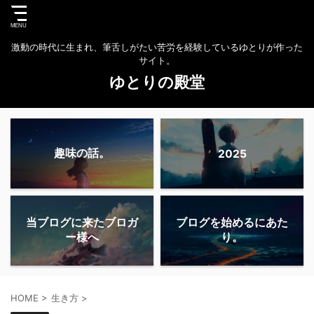
激動の時代に生まれ、筆舌しがたい苦労を経験しているゆとりが作った
サイト。
ゆとりの殿堂
趣味の話。
2025
当ブログに来たブロガ
ブログを始めるにあた
ー様へ
り。
HOME
>
生き方
>