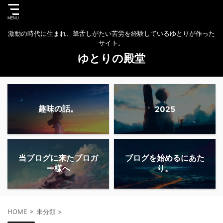
激動の時代に生まれ、筆舌しがたい苦労を経験しているゆとりが作った
サイト。
ゆとりの殿堂
趣味の話。
2025
当ブログに来たブロガ
ブログを始めるにあた
ー様へ
り。
HOME
>
未分類
>