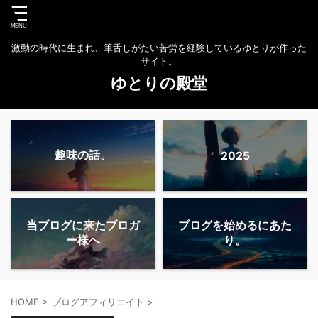
激動の時代に生まれ、筆舌しがたい苦労を経験しているゆとりが作った
サイト。
ゆとりの殿堂
趣味の話。
2025
当ブログに来たブロガ
ブログを始めるにあた
ー様へ
り。
HOME
>
ブログアフィリエイト
>