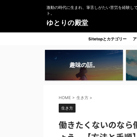
激動の時代に生まれ、筆舌しがたい苦労を経験し
ト。
ゆとりの殿堂
Sitetopとカテゴリー
ア
趣味の話。
HOME
>
生き方
>
生き方
働きたくないのなら
ょう。【方法と手順