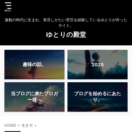
激動の時代に生まれ、筆舌しがたい苦労を経験しているゆとりが作った
サイト。
ゆとりの殿堂
趣味の話。
2025
当ブログに来たブロガ
ブログを始めるにあた
ー様へ
り。
HOME
>
生き方
>