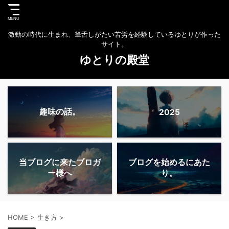
激動の時代に生まれ、筆舌しがたい苦労を経験しているゆとりが作った
サイト。
ゆとりの殿堂
趣味の話。
2025
当ブログに来たブロガ
ブログを始めるにあた
ー様へ
り。
HOME
>
生き方
>