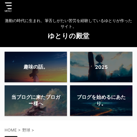
激動の時代に生まれ、筆舌しがたい苦労を経験しているゆとりが作った
サイト。
ゆとりの殿堂
趣味の話。
2025
当ブログに来たブロガ
ブログを始めるにあた
ー様へ
り。
HOME
>
野球
>