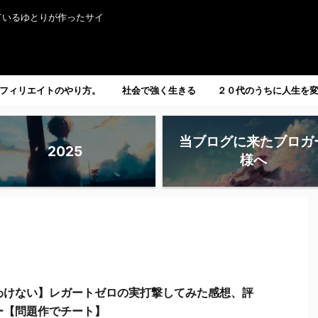
ているゆとりが作ったサイ
フィリエイトのやり方。
社会で強く生きる
２０代のうちに人生を
たい人へ。
当ブログに来たブロガ
2025
様へ
わけない】レガートゼロの実打撃してみた感想、評
ー【問題作でチート】