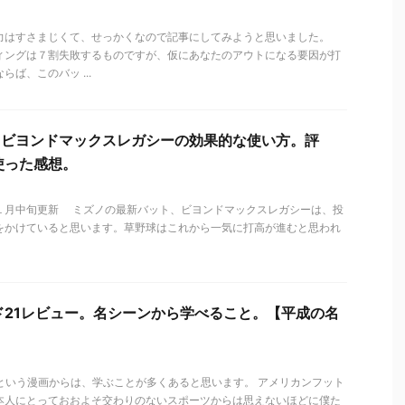
力はすさまじくて、せっかくなので記事にしてみようと思いました。
ィングは７割失敗するものですが、仮にあなたのアウトになる要因が打
ば、このバッ ...
12】ビヨンドマックスレガシーの効果的な使い方。評
使った感想。
１月中旬更新 ミズノの最新バット、ビヨンドマックスレガシーは、投
をかけていると思います。草野球はこれから一気に打高が進むと思われ
ド21レビュー。名シーンから学べること。【平成の名
1という漫画からは、学ぶことが多くあると思います。 アメリカンフット
本人にとっておおよそ交わりのないスポーツからは思えないほどに僕た