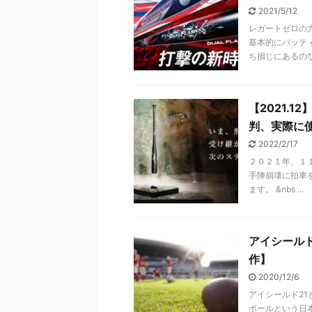
2021/5/12
レガートゼロの
基本的にバッテ
ち損じにあるのなら
【2021.
判、実際に
2022/2/17
２０２１年、１
手陣崩壊に拍車
ます。 &nbs ...
アイシール
作】
2020/12/6
アイシールド2
ボールという日