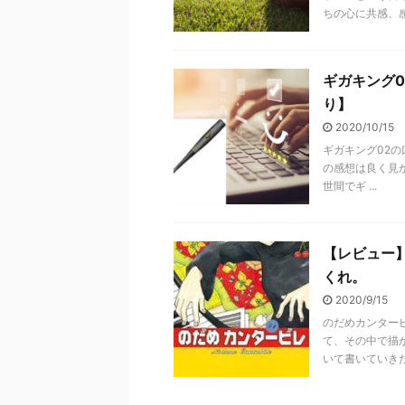
ちの心に共感、感
ギガキング
り】
2020/10/15
ギガキング02
の感想は良く見
世間でギ ...
【レビュー
くれ。
2020/9/15
のだめカンター
て、その中で描
いて書いていきた