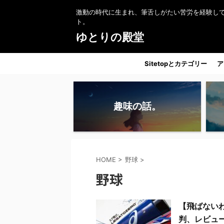
激動の時代に生まれ、筆舌しがたい苦労を経験し
ト。
ゆとりの殿堂
Sitetopとカテゴリー
ア
趣味の話。
HOME
>
野球
>
野球
【飛ばない
判、レビュ