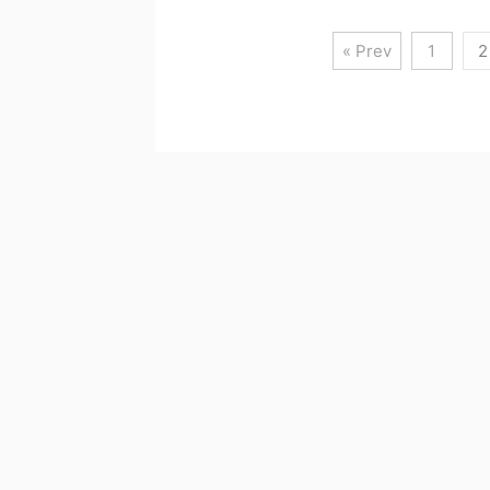
« Prev
1
2