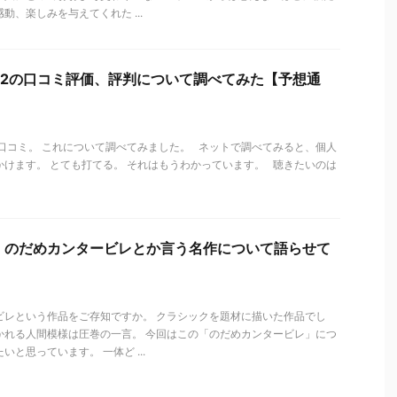
動、楽しみを与えてくれた ...
02の口コミ評価、評判について調べてみた【予想通
の口コミ。 これについて調べてみました。 ネットで調べてみると、個人
かけます。 とても打てる。 それはもうわかっています。 聴きたいのは
】のだめカンタービレとか言う名作について語らせて
ビレという作品をご存知ですか。 クラシックを題材に描いた作品でし
かれる人間模様は圧巻の一言。 今回はこの「のだめカンタービレ」につ
いと思っています。 一体ど ...